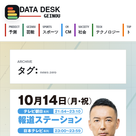
DATA DESK
GEINOU
PREDICT
GEINOU
SPORTS
CM
SOCIETY
TECH
TOPICS
予測
芸能
スポーツ
CM
社会
テクノロジー
トピ
ARCHIVE
タグ:
news zero