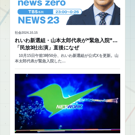
社会
2024.10.15
れいわ新選組・山本太郎代表が“緊急入院”…
「民放3社出演」直後になぜ
10月15日午前3時50分、れいわ新選組が公式Xを更新。山
本太郎代表が緊急入院した…