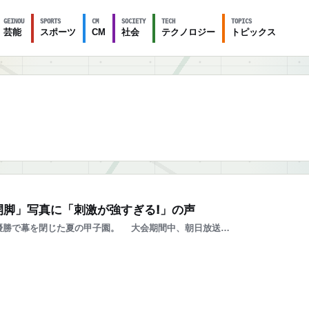
GEINOU
SPORTS
CM
SOCIETY
TECH
TOPICS
芸能
スポーツ
CM
社会
テクノロジー
トピックス
開脚」写真に「刺激が強すぎる!」の声
優勝で幕を閉じた夏の甲子園。 大会期間中、朝日放送…