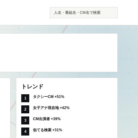
検
索
トレンド
タクシーCM +51%
女子アナ現在地 +42%
CM出演者 +39%
似てる検索 +31%