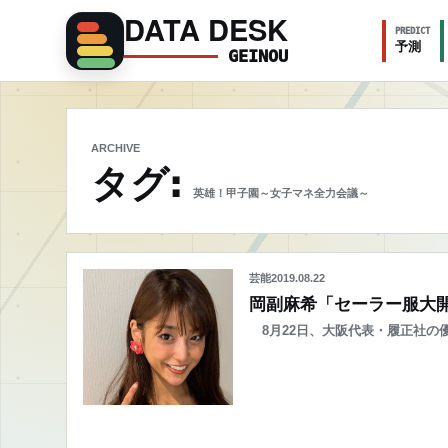
DATA DESK
PREDICT
予測
GEINOU
ARCHIVE
タグ:
英雄！甲子園～女子マネ全力会議～
芸能
2019.08.22
岡副麻希「セーラー服大
8月22日、大阪代表・履正社の