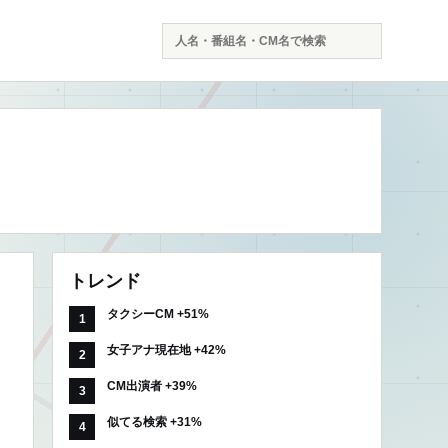
検
索
トレンド
タクシーCM +51%
女子アナ現在地 +42%
CM出演者 +39%
似てる検索 +31%