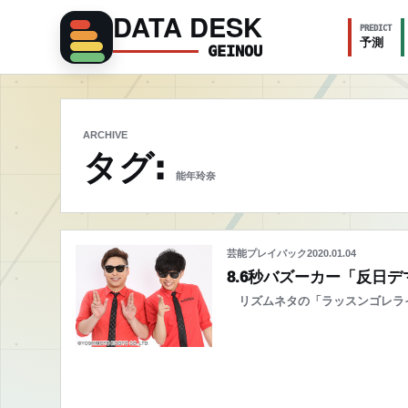
DATA DESK
PREDICT
予測
GEINOU
ARCHIVE
タグ:
能年玲奈
芸能プレイバック
2020.01.04
8.6秒バズーカー「反日
リズムネタの「ラッスンゴレライ」