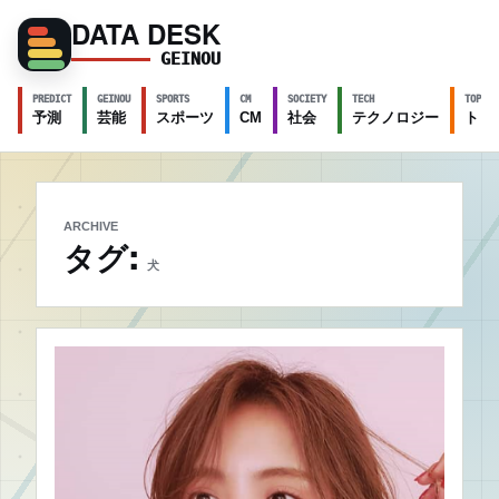
DATA DESK
GEINOU
PREDICT
GEINOU
SPORTS
CM
SOCIETY
TECH
TOPICS
予測
芸能
スポーツ
CM
社会
テクノロジー
トピ
ARCHIVE
タグ:
犬