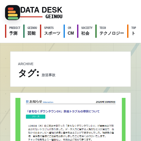
DATA DESK
GEINOU
PREDICT
GEINOU
SPORTS
CM
SOCIETY
TECH
TOPICS
予測
芸能
スポーツ
CM
社会
テクノロジー
トピ
ARCHIVE
タグ:
放送事故