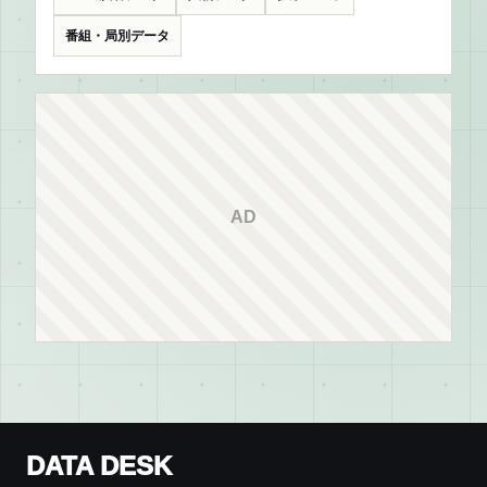
番組・局別データ
AD
DATA DESK