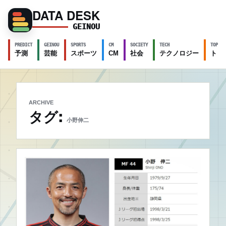
DATA DESK
GEINOU
PREDICT
GEINOU
SPORTS
CM
SOCIETY
TECH
TOPICS
予測
芸能
スポーツ
CM
社会
テクノロジー
トピ
ARCHIVE
タグ:
小野伸二