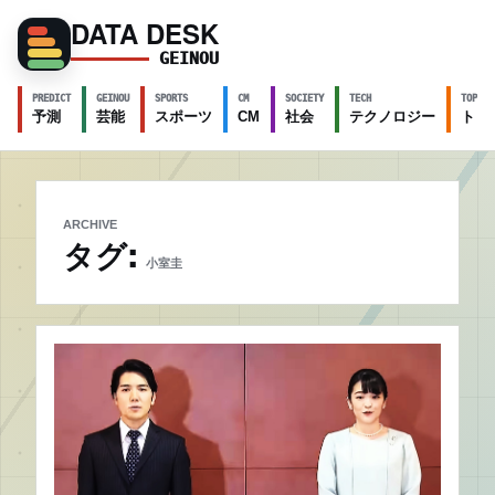
DATA DESK
GEINOU
PREDICT
GEINOU
SPORTS
CM
SOCIETY
TECH
TOPICS
予測
芸能
スポーツ
CM
社会
テクノロジー
トピ
ARCHIVE
タグ:
小室圭