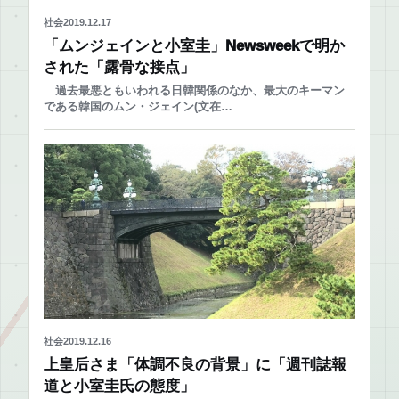
社会
2019.12.17
「ムンジェインと小室圭」Newsweekで明か
された「露骨な接点」
過去最悪ともいわれる日韓関係のなか、最大のキーマン
である韓国のムン・ジェイン(文在…
社会
2019.12.16
上皇后さま「体調不良の背景」に「週刊誌報
道と小室圭氏の態度」