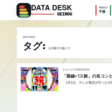
DATA DESK
PREDICT
予測
GEINOU
ARCHIVE
タグ:
太川蛭子の旅バラ
トピックス
2019.03.01
「路線バス旅」の名コンビ
3月1日、テレビ東京が行った4