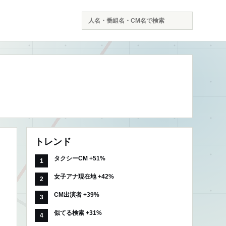
検
索
トレンド
タクシーCM +51%
女子アナ現在地 +42%
CM出演者 +39%
似てる検索 +31%