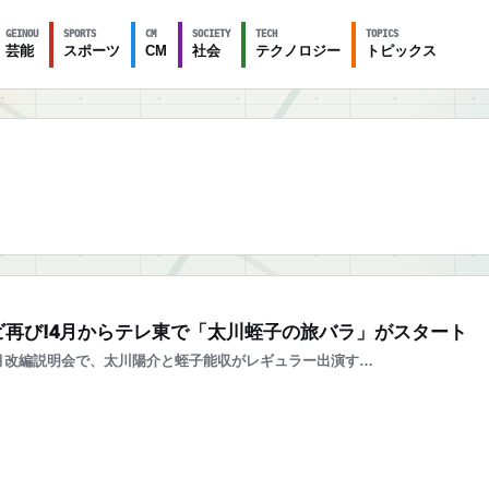
GEINOU
SPORTS
CM
SOCIETY
TECH
TOPICS
芸能
スポーツ
CM
社会
テクノロジー
トピックス
再び!4月からテレ東で「太川蛭子の旅バラ」がスタート
月改編説明会で、太川陽介と蛭子能収がレギュラー出演す…