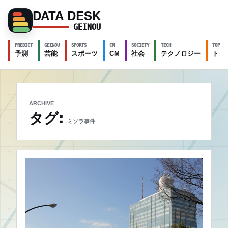
DATA DESK
GEINOU
PREDICT
GEINOU
SPORTS
CM
SOCIETY
TECH
TOPICS
予測
芸能
スポーツ
CM
社会
テクノロジー
トピ
ARCHIVE
タグ:
ミソラ事件