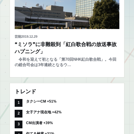
芸能
2019.12.29
“ミソラ”に非難殺到「紅白歌合戦の放送事故
ハプニング」
令和を迎えて初となる「第70回NHK紅白歌合戦」。今回
の総合司会は3年連続となるウ…
トレンド
タクシーCM +51%
女子アナ現在地 +42%
CM出演者 +39%
似てる検索 +31%