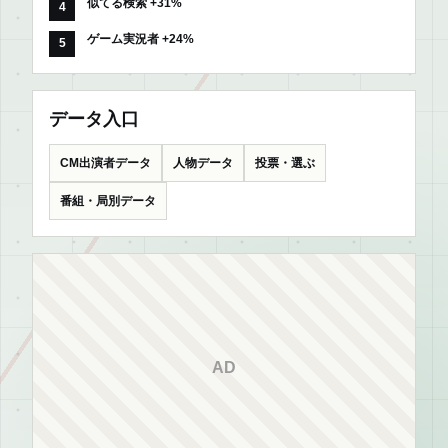
似てる検索 +31%
ゲーム実況者 +24%
データ入口
CM出演者データ
人物データ
投票・選ぶ
番組・局別データ
AD