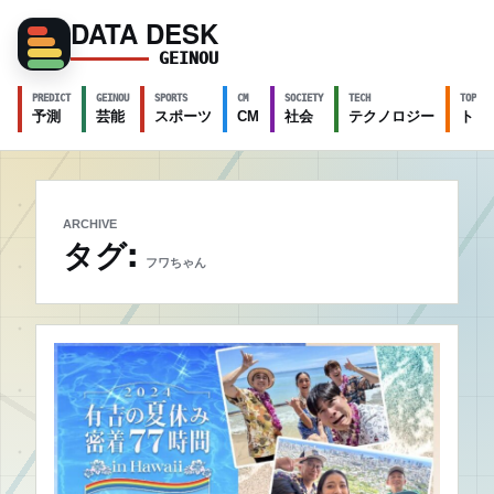
DATA DESK
GEINOU
PREDICT
GEINOU
SPORTS
CM
SOCIETY
TECH
TOPICS
予測
芸能
スポーツ
CM
社会
テクノロジー
トピ
ARCHIVE
タグ:
フワちゃん