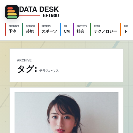
DATA DESK
GEINOU
PREDICT
GEINOU
SPORTS
CM
SOCIETY
TECH
TOPICS
予測
芸能
スポーツ
CM
社会
テクノロジー
トピ
ARCHIVE
タグ:
テラスハウス