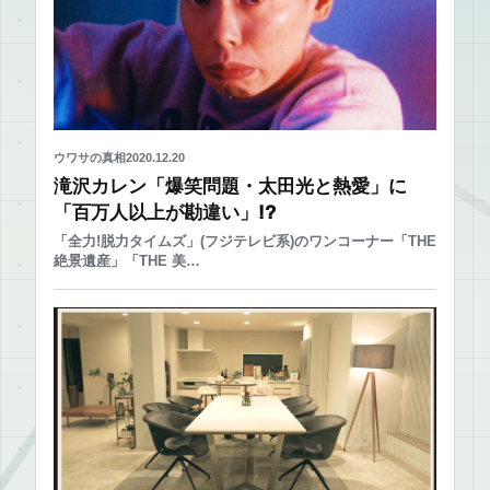
ウワサの真相
2020.12.20
滝沢カレン「爆笑問題・太田光と熱愛」に
「百万人以上が勘違い」!?
「全力!脱力タイムズ」(フジテレビ系)のワンコーナー「THE
絶景遺産」「THE 美…