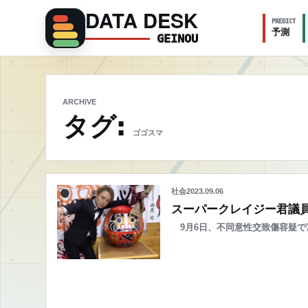
DATA DESK
PREDICT
予測
GEINOU
ARCHIVE
タグ:
ゴゴスマ
社会
2023.09.06
スーパークレイジー君議
9月6日、不同意性交致傷容疑で