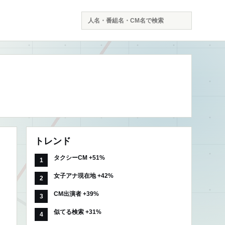
検
索
トレンド
タクシーCM +51%
女子アナ現在地 +42%
CM出演者 +39%
似てる検索 +31%