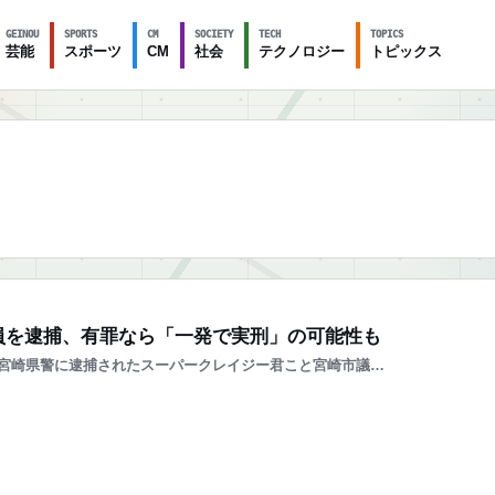
GEINOU
SPORTS
CM
SOCIETY
TECH
TOPICS
芸能
スポーツ
CM
社会
テクノロジー
トピックス
員を逮捕、有罪なら「一発で実刑」の可能性も
宮崎県警に逮捕されたスーパークレイジー君こと宮崎市議…