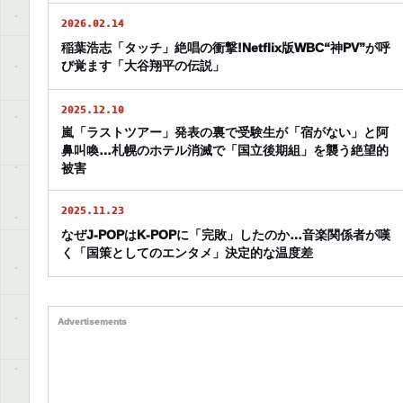
2026.02.14
稲葉浩志「タッチ」絶唱の衝撃!Netflix版WBC“神PV”が呼
び覚ます「大谷翔平の伝説」
2025.12.10
嵐「ラストツアー」発表の裏で受験生が「宿がない」と阿
鼻叫喚…札幌のホテル消滅で「国立後期組」を襲う絶望的
被害
2025.11.23
なぜJ-POPはK-POPに「完敗」したのか…音楽関係者が嘆
く「国策としてのエンタメ」決定的な温度差
Advertisements