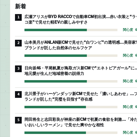
新着
広瀬アリスがBYD RACCOで自動車CM初出演…赤い衣装と“ラ
1
コ楽”で見せた軽EVの親しみやすさ
関心度 6
山本美月がANLAN新CMで見せた“白ワンピ”の透明感…美容家
2
ブランドが託した自然体のセルフケア
関心度 6
日向坂46・平尾帆夏が鳥取ガス新CMで“エネトピアガール”に
3
地元愛が生んだ地域密着の説得力
関心度 6
北川景子がハーゲンダッツ新CMで見せた「濃いしあわせ」…
4
ランドが託した“完璧を目指す”存在感
関心度 6
岡田将生と志田彩良が神座の新CMで初夏の食欲を刺激…「冷
5
いおいしいラーメン」で見せた爽やかな相性
関心度 6