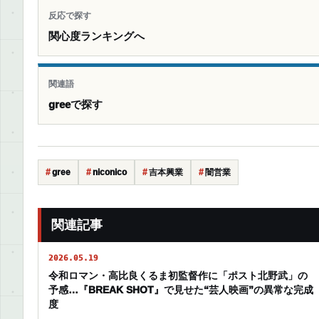
反応で探す
関心度ランキングへ
関連語
greeで探す
gree
niconico
吉本興業
闇営業
関連記事
2026.05.19
令和ロマン・高比良くるま初監督作に「ポスト北野武」の
予感…『BREAK SHOT』で見せた“芸人映画”の異常な完成
度