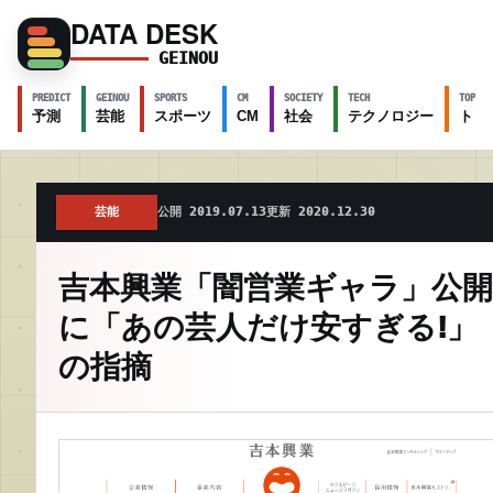
DATA DESK
GEINOU
PREDICT
GEINOU
SPORTS
CM
SOCIETY
TECH
TOPICS
予測
芸能
スポーツ
CM
社会
テクノロジー
トピ
芸能
公開 2019.07.13
更新 2020.12.30
吉本興業「闇営業ギャラ」公開
に「あの芸人だけ安すぎる!」
の指摘