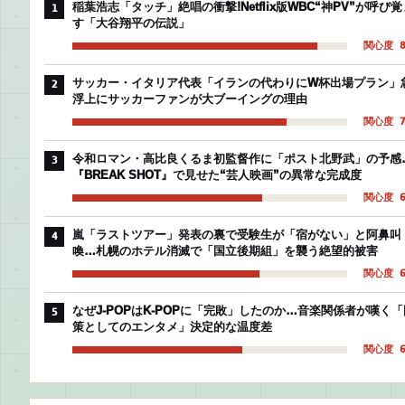
稲葉浩志「タッチ」絶唱の衝撃!Netflix版WBC“神PV”が呼び覚
1
す「大谷翔平の伝説」
関心度 8
サッカー・イタリア代表「イランの代わりにW杯出場プラン」
2
浮上にサッカーファンが大ブーイングの理由
関心度 7
令和ロマン・高比良くるま初監督作に「ポスト北野武」の予感
3
『BREAK SHOT』で見せた“芸人映画”の異常な完成度
関心度 6
嵐「ラストツアー」発表の裏で受験生が「宿がない」と阿鼻叫
4
喚…札幌のホテル消滅で「国立後期組」を襲う絶望的被害
関心度 6
なぜJ-POPはK-POPに「完敗」したのか…音楽関係者が嘆く「
5
策としてのエンタメ」決定的な温度差
関心度 6