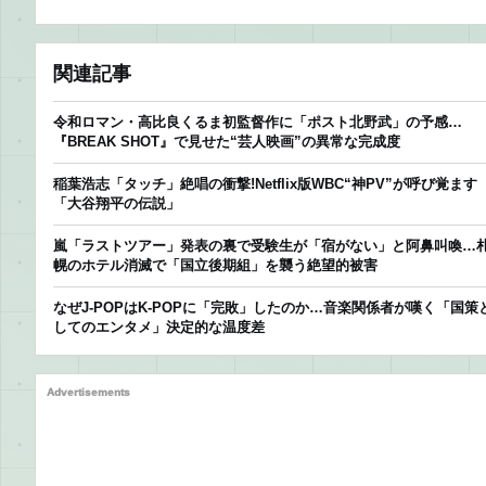
関連記事
令和ロマン・高比良くるま初監督作に「ポスト北野武」の予感…
『BREAK SHOT』で見せた“芸人映画”の異常な完成度
稲葉浩志「タッチ」絶唱の衝撃!Netflix版WBC“神PV”が呼び覚ます
「大谷翔平の伝説」
嵐「ラストツアー」発表の裏で受験生が「宿がない」と阿鼻叫喚…
幌のホテル消滅で「国立後期組」を襲う絶望的被害
なぜJ-POPはK-POPに「完敗」したのか…音楽関係者が嘆く「国策
してのエンタメ」決定的な温度差
Advertisements