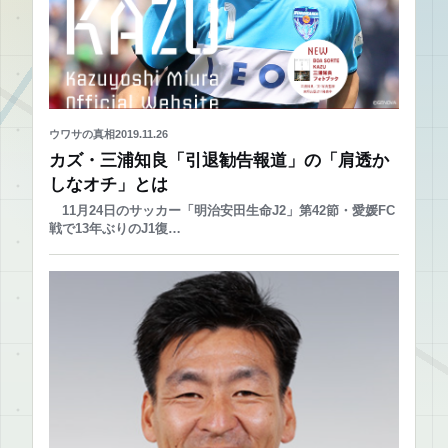
ウワサの真相
2019.11.26
カズ・三浦知良「引退勧告報道」の「肩透か
しなオチ」とは
11月24日のサッカー「明治安田生命J2」第42節・愛媛FC
戦で13年ぶりのJ1復…