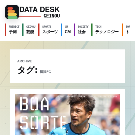
DATA DESK
GEINOU
PREDICT
GEINOU
SPORTS
CM
SOCIETY
TECH
TOPICS
予測
芸能
スポーツ
CM
社会
テクノロジー
トピ
ARCHIVE
タグ:
横浜FC