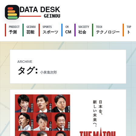
DATA DESK
GEINOU
PREDICT
GEINOU
SPORTS
CM
SOCIETY
TECH
TOPICS
予測
芸能
スポーツ
CM
社会
テクノロジー
トピ
ARCHIVE
タグ:
小泉進次郎