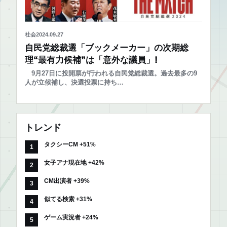
社会
2024.09.27
自民党総裁選「ブックメーカー」の次期総
理“最有力候補”は「意外な議員」!
9月27日に投開票が行われる自民党総裁選。過去最多の9
人が立候補し、決選投票に持ち…
トレンド
タクシーCM +51%
女子アナ現在地 +42%
CM出演者 +39%
似てる検索 +31%
ゲーム実況者 +24%