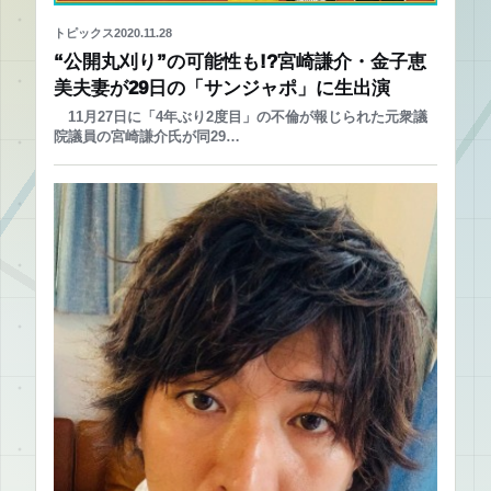
トピックス
2020.11.28
“公開丸刈り”の可能性も!?宮崎謙介・金子恵
美夫妻が29日の「サンジャポ」に生出演
11月27日に「4年ぶり2度目」の不倫が報じられた元衆議
院議員の宮崎謙介氏が同29…