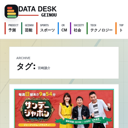
DATA DESK
GEINOU
PREDICT
GEINOU
SPORTS
CM
SOCIETY
TECH
TOPICS
予測
芸能
スポーツ
CM
社会
テクノロジー
トピ
ARCHIVE
タグ:
宮崎謙介