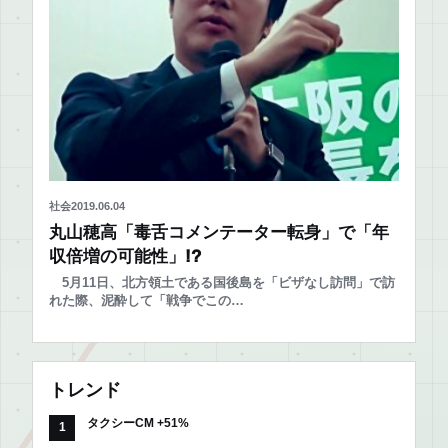
社会
2019.06.04
丸山穂高「毒舌コメンテーター転身」で「年
収倍増の可能性」!?
5月11日、北方領土である国後島を「ビザなし訪問」で訪
れた際、泥酔して「戦争でこの…
トレンド
タクシーCM +51%