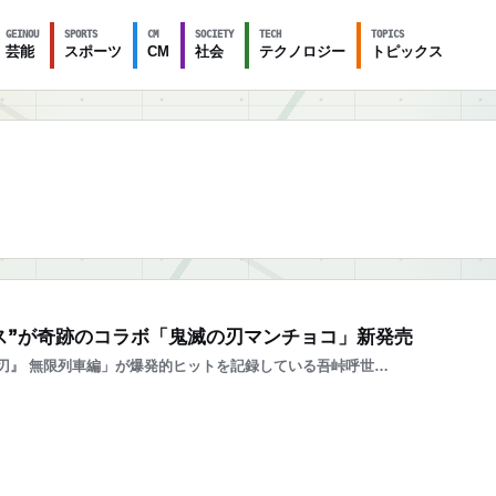
GEINOU
SPORTS
CM
SOCIETY
TECH
TOPICS
芸能
スポーツ
CM
社会
テクノロジー
トピックス
ス”が奇跡のコラボ「鬼滅の刃マンチョコ」新発売
』 無限列車編」が爆発的ヒットを記録している吾峠呼世…