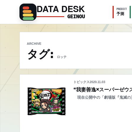
DATA DESK
PREDICT
予測
GEINOU
ARCHIVE
タグ:
ロッテ
トピックス
2020.11.03
“我妻善逸×スーパーゼウ
現在公開中の「劇場版『鬼滅の刃