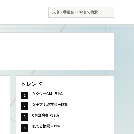
検
索
トレンド
タクシーCM +51%
女子アナ現在地 +42%
CM出演者 +39%
似てる検索 +31%