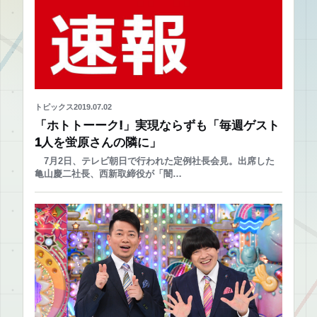
トピックス
2019.07.02
「ホトトーーク!」実現ならずも「毎週ゲスト
1人を蛍原さんの隣に」
7月2日、テレビ朝日で行われた定例社長会見。出席した
亀山慶二社長、西新取締役が「闇…