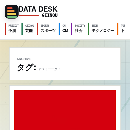
DATA DESK
GEINOU
PREDICT
GEINOU
SPORTS
CM
SOCIETY
TECH
TOPICS
予測
芸能
スポーツ
CM
社会
テクノロジー
トピ
ARCHIVE
タグ:
アメトーーク！