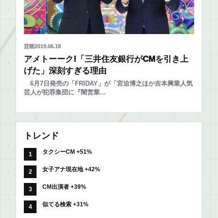
芸能
2019.06.18
アメトーーク!「三井住友銀行がCMを引き上
げた」深刻すぎる理由
6月7日発売の「FRIDAY」が「宮迫博之ほか吉本興業人気
芸人が犯罪集団に『闇営業…
トレンド
タクシーCM +51%
女子アナ現在地 +42%
CM出演者 +39%
似てる検索 +31%