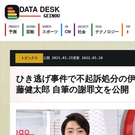
DATA DESK
GEINOU
PREDICT
GEINOU
SPORTS
CM
SOCIETY
TECH
TOPICS
予測
芸能
スポーツ
CM
社会
テクノロジー
トピ
トピックス
公開 2021.03.25
更新 2022.05.10
ひき逃げ事件で不起訴処分の
藤健太郎 自筆の謝罪文を公開