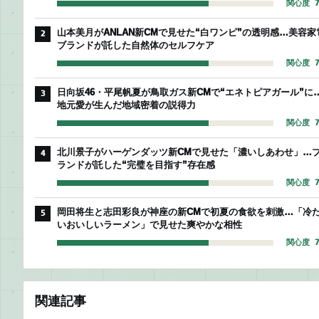
関心度 7
山本美月がANLAN新CMで見せた“白ワンピ”の透明感…美容家
2
ブランドが託した自然体のセルフケア
関心度 7
日向坂46・平尾帆夏が鳥取ガス新CMで“エネトピアガール”に
3
地元愛が生んだ地域密着の説得力
関心度 7
北川景子がハーゲンダッツ新CMで見せた「濃いしあわせ」…
4
ランドが託した“完璧を目指す”存在感
関心度 7
岡田将生と志田彩良が神座の新CMで初夏の食欲を刺激…「冷
5
いおいしいラーメン」で見せた爽やかな相性
関心度 7
関連記事