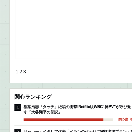
1
2
3
関心ランキング
稲葉浩志「タッチ」絶唱の衝撃!Netflix版WBC“神PV”が呼び覚
1
す「大谷翔平の伝説」
関心度 8
サッカー・イタリア代表「イランの代わりにW杯出場プラン」