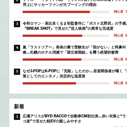
2
浮上にサッカーファンが大ブーイングの理由
関心度 7
令和ロマン・高比良くるま初監督作に「ポスト北野武」の予感
3
『BREAK SHOT』で見せた“芸人映画”の異常な完成度
関心度 6
嵐「ラストツアー」発表の裏で受験生が「宿がない」と阿鼻叫
4
喚…札幌のホテル消滅で「国立後期組」を襲う絶望的被害
関心度 6
なぜJ-POPはK-POPに「完敗」したのか…音楽関係者が嘆く「
5
策としてのエンタメ」決定的な温度差
関心度 6
新着
広瀬アリスがBYD RACCOで自動車CM初出演…赤い衣装と“ラ
1
コ楽”で見せた軽EVの親しみやすさ