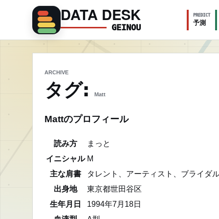
DATA DESK
PREDICT
予測
GEINOU
ARCHIVE
タグ:
Matt
Mattのプロフィール
読み方
まっと
イニシャル
M
主な肩書
タレント、アーティスト、ブライダ
出身地
東京都世田谷区
生年月日
1994年7月18日