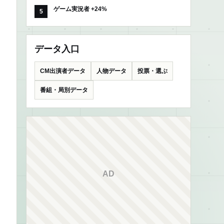
ゲーム実況者 +24%
データ入口
CM出演者データ
人物データ
投票・選ぶ
番組・局別データ
AD