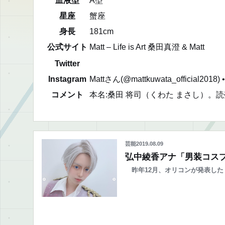
血液型
A型
星座
蟹座
身長
181cm
公式サイト
Matt – Life is Art 桑田真澄 & Matt
Twitter
Instagram
Mattさん(@mattkuwata_official2018
コメント
本名:桑田 将司（くわた まさし）
芸能
2019.08.09
弘中綾香アナ「男装コスプ
昨年12月、オリコンが発表した「