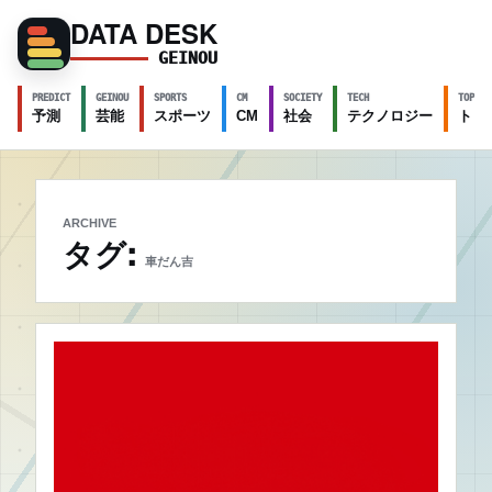
DATA DESK
GEINOU
PREDICT
GEINOU
SPORTS
CM
SOCIETY
TECH
TOPICS
予測
芸能
スポーツ
CM
社会
テクノロジー
トピ
ARCHIVE
タグ:
車だん吉