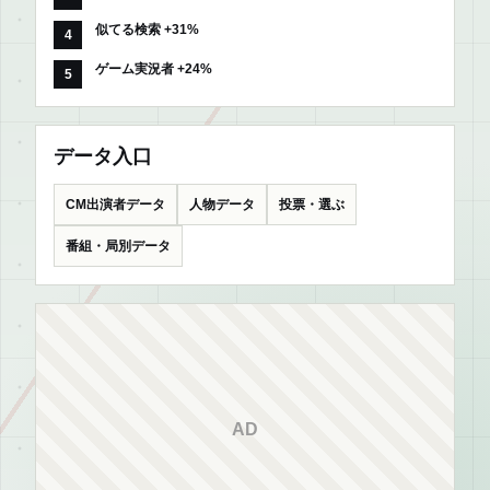
似てる検索 +31%
ゲーム実況者 +24%
データ入口
CM出演者データ
人物データ
投票・選ぶ
番組・局別データ
AD