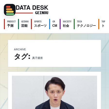
DATA DESK
GEINOU
PREDICT
GEINOU
SPORTS
CM
SOCIETY
TECH
TOPICS
予測
芸能
スポーツ
CM
社会
テクノロジー
トピ
ARCHIVE
タグ:
真子就有