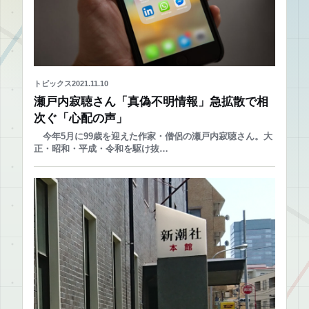
トピックス
2021.11.10
瀬戸内寂聴さん「真偽不明情報」急拡散で相
次ぐ「心配の声」
今年5月に99歳を迎えた作家・僧侶の瀬戸内寂聴さん。大
正・昭和・平成・令和を駆け抜…