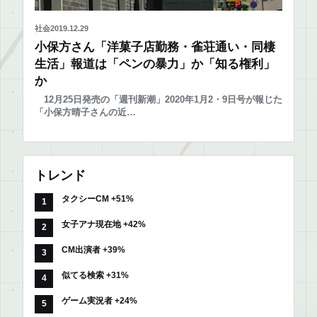
社会
2019.12.29
小保方さん「洋菓子店勤務・雀荘通い・同棲
生活」報道は「ペンの暴力」か「知る権利」
か
12月25日発売の「週刊新潮」2020年1月2・9日号が報じた
「小保方晴子さんの近…
トレンド
タクシーCM +51%
女子アナ現在地 +42%
CM出演者 +39%
似てる検索 +31%
ゲーム実況者 +24%