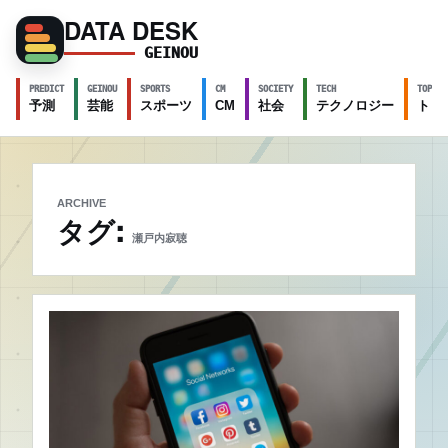
DATA DESK
GEINOU
PREDICT
GEINOU
SPORTS
CM
SOCIETY
TECH
TOPICS
予測
芸能
スポーツ
CM
社会
テクノロジー
トピ
ARCHIVE
タグ:
瀬戸内寂聴