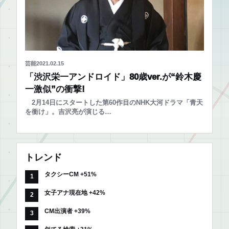
芸能
2021.02.15
「渋沢栄一アンドロイド」80歳ver.が“鈴木慶
一激似”の衝撃!
2月14日にスタートした第60作目のNHK大河ドラマ「青天
を衝け」。吉沢亮が演じる…
トレンド
タクシーCM +51%
女子アナ現在地 +42%
CM出演者 +39%