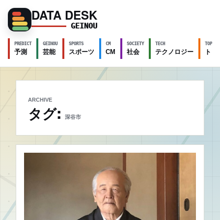
DATA DESK
GEINOU
PREDICT
GEINOU
SPORTS
CM
SOCIETY
TECH
TOPICS
予測
芸能
スポーツ
CM
社会
テクノロジー
トピ
ARCHIVE
タグ:
深谷市