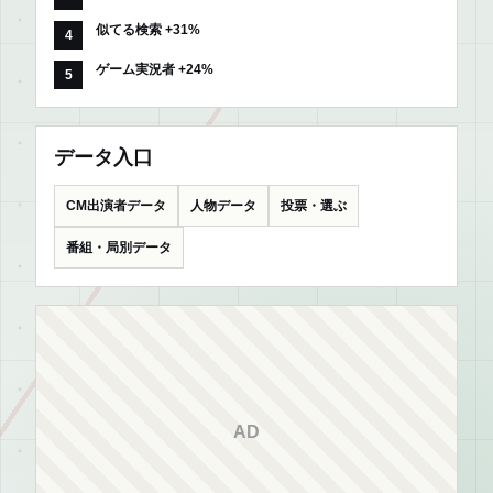
似てる検索 +31%
ゲーム実況者 +24%
データ入口
CM出演者データ
人物データ
投票・選ぶ
番組・局別データ
AD