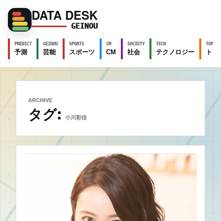
DATA DESK
GEINOU
PREDICT
GEINOU
SPORTS
CM
SOCIETY
TECH
TOPICS
予測
芸能
スポーツ
CM
社会
テクノロジー
トピ
ARCHIVE
タグ:
小川彩佳