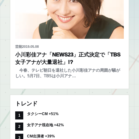
芸能
2019.05.08
小川彩佳アナ「NEWS23」正式決定で「TBS
女子アナが大量退社」!?
今春、テレビ朝日を退社した小川彩佳アナの周囲が騒が
しい。5月7日、TBSは小川アナ…
トレンド
タクシーCM +51%
女子アナ現在地 +42%
CM出演者 +39%