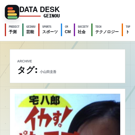
DATA DESK
GEINOU
PREDICT
GEINOU
SPORTS
CM
SOCIETY
TECH
TOPICS
予測
芸能
スポーツ
CM
社会
テクノロジー
トピ
ARCHIVE
タグ:
小山田圭吾