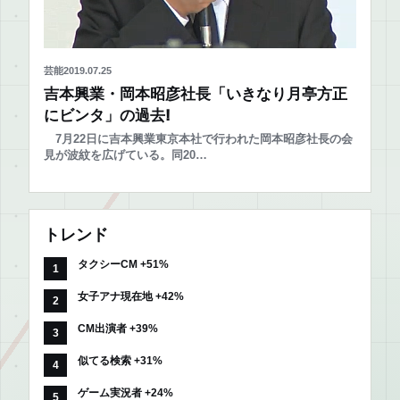
芸能
2019.07.25
吉本興業・岡本昭彦社長「いきなり月亭方正
にビンタ」の過去!
7月22日に吉本興業東京本社で行われた岡本昭彦社長の会
見が波紋を広げている。同20…
トレンド
タクシーCM +51%
女子アナ現在地 +42%
CM出演者 +39%
似てる検索 +31%
ゲーム実況者 +24%