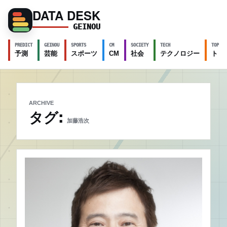
DATA DESK
GEINOU
PREDICT
GEINOU
SPORTS
CM
SOCIETY
TECH
TOPICS
予測
芸能
スポーツ
CM
社会
テクノロジー
トピ
ARCHIVE
タグ:
加藤浩次