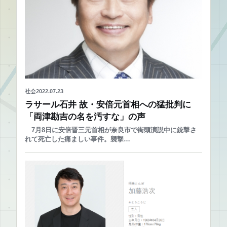
社会
2022.07.23
ラサール石井 故・安倍元首相への猛批判に
「両津勘吉の名を汚すな」の声
7月8日に安倍晋三元首相が奈良市で街頭演説中に銃撃さ
れて死亡した痛ましい事件。襲撃…