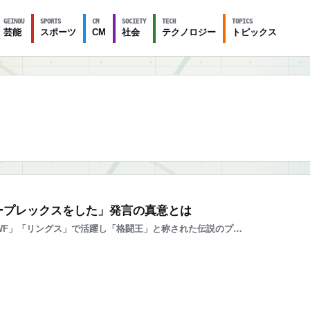
GEINOU
SPORTS
CM
SOCIETY
TECH
TOPICS
芸能
スポーツ
CM
社会
テクノロジー
トピックス
ープレックスをした」発言の真意とは
F」「リングス」で活躍し「格闘王」と称された伝説のプ…