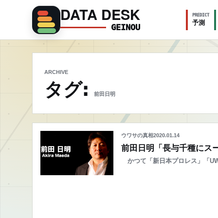
DATA DESK
PREDICT
予測
GEINOU
ARCHIVE
タグ:
前田日明
ウワサの真相
2020.01.14
前田日明「長与千種にス
かつて「新日本プロレス」「UW