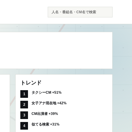
検
索
トレンド
タクシーCM +51%
女子アナ現在地 +42%
CM出演者 +39%
似てる検索 +31%