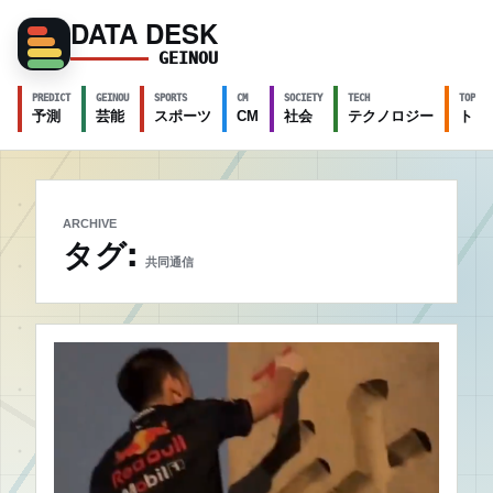
DATA DESK
GEINOU
PREDICT
GEINOU
SPORTS
CM
SOCIETY
TECH
TOPICS
予測
芸能
スポーツ
CM
社会
テクノロジー
トピ
ARCHIVE
タグ:
共同通信