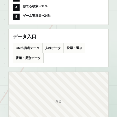
似てる検索 +31%
ゲーム実況者 +24%
データ入口
CM出演者データ
人物データ
投票・選ぶ
番組・局別データ
AD