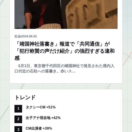
社会
2024.06.02
「靖国神社落書き」報道で「共同通信」が
「犯行称賛の声だけ紹介」の強烈すぎる違和
感
6月1日、東京都千代田区の靖国神社で発見された境内入
口付近の石柱への落書き。赤いス…
トレンド
タクシーCM +51%
女子アナ現在地 +42%
CM出演者 +39%