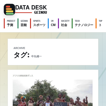
DATA DESK
GEINOU
PREDICT
GEINOU
SPORTS
CM
SOCIETY
TECH
TOPICS
予測
芸能
スポーツ
CM
社会
テクノロジー
トピ
ARCHIVE
タグ:
中丸雄一