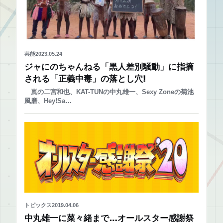
芸能
2023.05.24
ジャにのちゃんねる「黒人差別騒動」に指摘
される「正義中毒」の落とし穴!
嵐の二宮和也、KAT-TUNの中丸雄一、Sexy Zoneの菊池
風磨、Hey!Sa…
トピックス
2019.04.06
中丸雄一に菜々緒まで…オールスター感謝祭