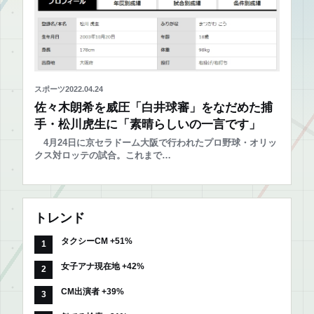
スポーツ
2022.04.24
佐々木朗希を威圧「白井球審」をなだめた捕
手・松川虎生に「素晴らしいの一言です」
4月24日に京セラドーム大阪で行われたプロ野球・オリッ
クス対ロッテの試合。これまで…
トレンド
タクシーCM +51%
女子アナ現在地 +42%
CM出演者 +39%