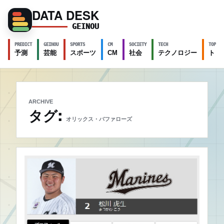
DATA DESK
GEINOU
PREDICT
GEINOU
SPORTS
CM
SOCIETY
TECH
TOPICS
予測
芸能
スポーツ
CM
社会
テクノロジー
トピ
ARCHIVE
タグ:
オリックス・バファローズ