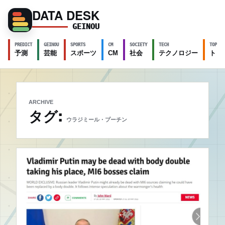
DATA DESK
GEINOU
PREDICT
GEINOU
SPORTS
CM
SOCIETY
TECH
TOPICS
予測
芸能
スポーツ
CM
社会
テクノロジー
トピ
ARCHIVE
タグ:
ウラジミール・プーチン