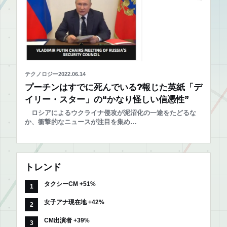
テクノロジー
2022.06.14
プーチンはすでに死んでいる?報じた英紙「デ
イリー・スター」の“かなり怪しい信憑性”
ロシアによるウクライナ侵攻が泥沼化の一途をたどるな
か、衝撃的なニュースが注目を集め…
トレンド
タクシーCM +51%
女子アナ現在地 +42%
CM出演者 +39%