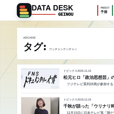
DATA DESK
PREDICT
予測
GEINOU
ARCHIVE
タグ:
ウッチャンナンチャン
トピックス
2020.12.16
松元ヒロ「政治思想芸」の
フジテレビ系列28局が参加する「
トピックス
2019.12.16
千秋が語った「ウリナリ
12月15日に日本テレビ系「誰