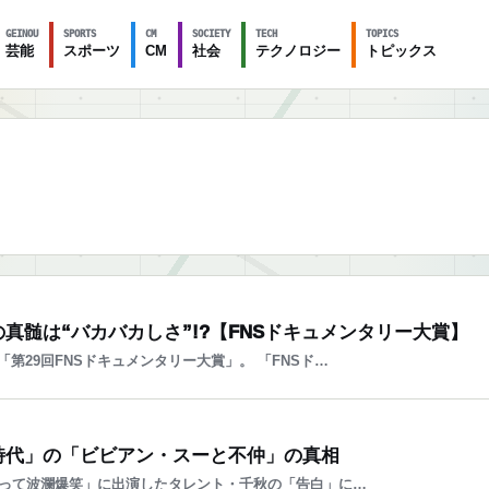
GEINOU
SPORTS
CM
SOCIETY
TECH
TOPICS
芸能
スポーツ
CM
社会
テクノロジー
トピックス
真髄は“バカバカしさ”!?【FNSドキュメンタリー大賞】
第29回FNSドキュメンタリー大賞」。 「FNSド…
時代」の「ビビアン・スーと不仲」の真相
だって波瀾爆笑」に出演したタレント・千秋の「告白」に…