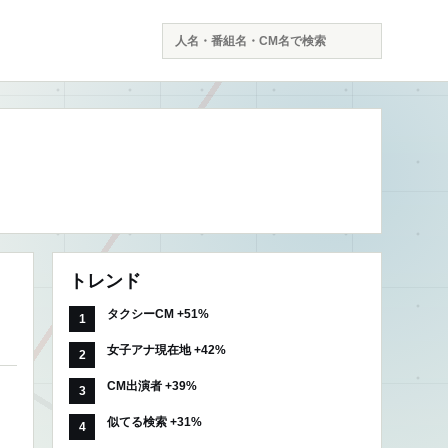
検
索
トレンド
タクシーCM +51%
女子アナ現在地 +42%
CM出演者 +39%
似てる検索 +31%