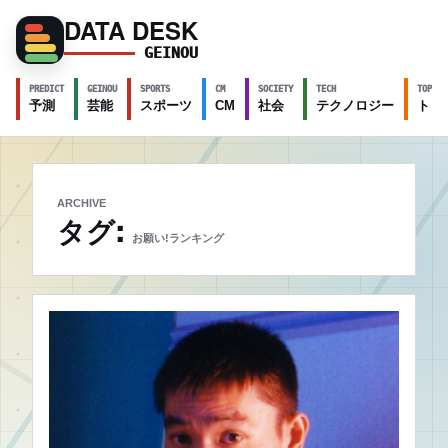
DATA DESK
GEINOU
PREDICT
GEINOU
SPORTS
CM
SOCIETY
TECH
TOPICS
予測
芸能
スポーツ
CM
社会
テクノロジー
トピ
ARCHIVE
タグ:
お願い!ランキング