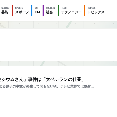
GEINOU
SPORTS
CM
SOCIETY
TECH
TOPICS
芸能
スポーツ
CM
社会
テクノロジー
トピックス
セシウムさん」事件は「大ベテランの仕業」
よる原子力事故が発生して間もない頃、テレビ業界では放射…