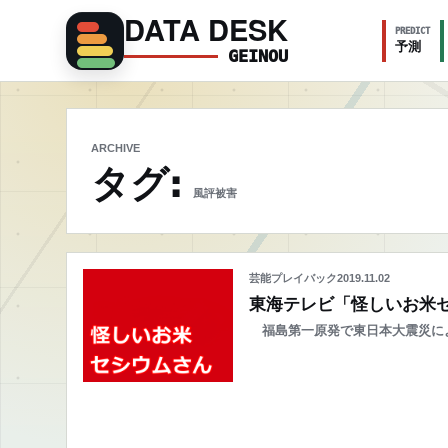
DATA DESK
PREDICT
予測
GEINOU
ARCHIVE
タグ:
風評被害
芸能プレイバック
2019.11.02
東海テレビ「怪しいお米
福島第一原発で東日本大震災に