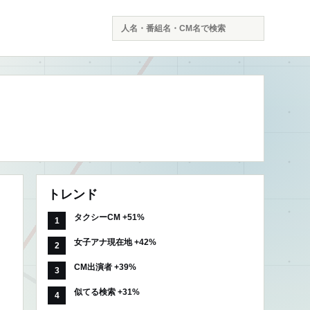
検
索
トレンド
タクシーCM +51%
女子アナ現在地 +42%
CM出演者 +39%
似てる検索 +31%