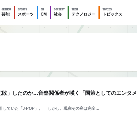
GEINOU
SPORTS
CM
SOCIETY
TECH
TOPICS
芸能
スポーツ
CM
社会
テクノロジー
トピックス
Pに「完敗」したのか…音楽関係者が嘆く「国策としてのエンタ
していた「J-POP」。 しかし、現在その座は完全…