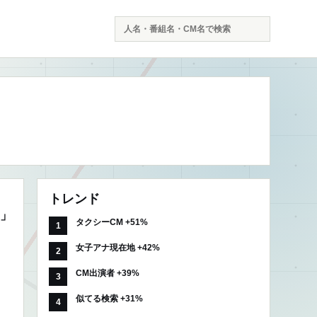
検
索
トレンド
メ」
タクシーCM +51%
女子アナ現在地 +42%
CM出演者 +39%
似てる検索 +31%