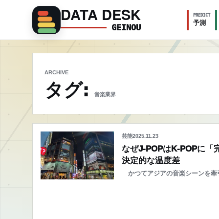
DATA DESK
PREDICT
予測
GEINOU
ARCHIVE
タグ:
音楽業界
芸能
2025.11.23
なぜJ-POPはK-PO
決定的な温度差
かつてアジアの音楽シーンを牽引