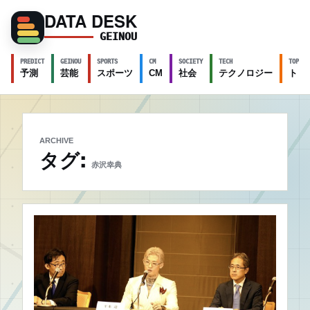
DATA DESK
GEINOU
PREDICT
GEINOU
SPORTS
CM
SOCIETY
TECH
TOPICS
予測
芸能
スポーツ
CM
社会
テクノロジー
トピ
ARCHIVE
タグ:
赤沢幸典