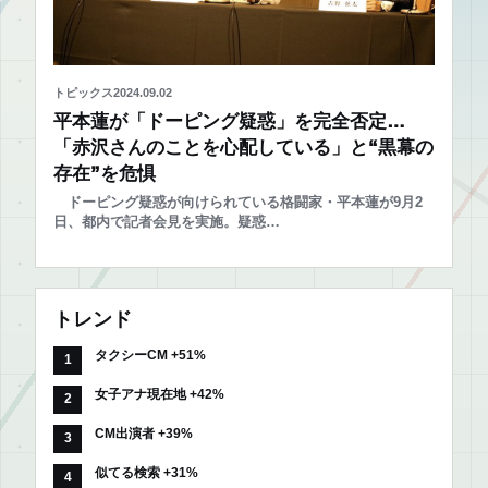
トピックス
2024.09.02
平本蓮が「ドーピング疑惑」を完全否定…
「赤沢さんのことを心配している」と“黒幕の
存在”を危惧
ドーピング疑惑が向けられている格闘家・平本蓮が9月2
日、都内で記者会見を実施。疑惑…
トレンド
タクシーCM +51%
女子アナ現在地 +42%
CM出演者 +39%
似てる検索 +31%