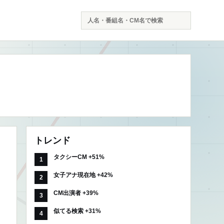
検
索
トレンド
タクシーCM +51%
女子アナ現在地 +42%
CM出演者 +39%
似てる検索 +31%