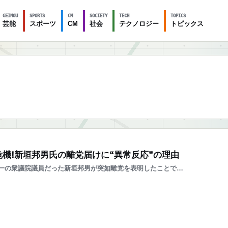
GEINOU
SPORTS
CM
SOCIETY
TECH
TOPICS
芸能
スポーツ
CM
社会
テクノロジー
トピックス
機!新垣邦男氏の離党届けに“異常反応”の理由
一の衆議院議員だった新垣邦男が突如離党を表明したことで…