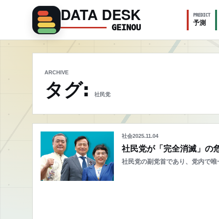
DATA DESK
PREDICT
予測
GEINOU
ARCHIVE
タグ:
社民党
社会
2025.11.04
社民党が「完全消滅」の危
社民党の副党首であり、党内で唯