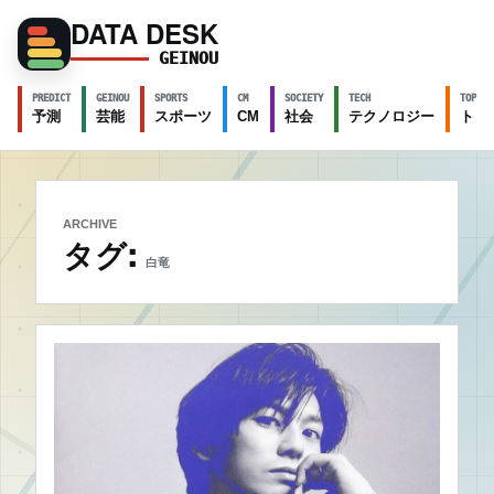
DATA DESK
GEINOU
PREDICT
GEINOU
SPORTS
CM
SOCIETY
TECH
TOPICS
予測
芸能
スポーツ
CM
社会
テクノロジー
トピ
ARCHIVE
タグ:
白竜