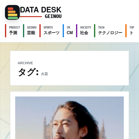
DATA DESK
GEINOU
PREDICT
GEINOU
SPORTS
CM
SOCIETY
TECH
TOPICS
予測
芸能
スポーツ
CM
社会
テクノロジー
トピ
ARCHIVE
タグ:
火花