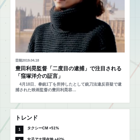
芸能
2019.04.18
豊田利晃監督「二度目の逮捕」で注目される
「窪塚洋介の証言」
4月18日、拳銃1丁を所持したとして銃刀法違反容疑で逮
捕された映画監督の豊田利晃容…
トレンド
タクシーCM +51%
女子アナ現在地 +42%