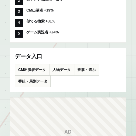
CM出演者 +39%
似てる検索 +31%
ゲーム実況者 +24%
データ入口
CM出演者データ
人物データ
投票・選ぶ
番組・局別データ
AD