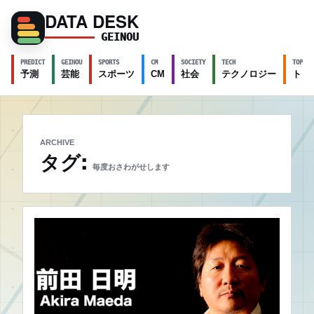
DATA DESK
GEINOU
PREDICT
GEINOU
SPORTS
CM
SOCIETY
TECH
TOPICS
予測
芸能
スポーツ
CM
社会
テクノロジー
トピ
ARCHIVE
タグ:
毎度おさわがせします