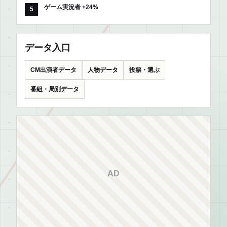
ゲーム実況者 +24%
データ入口
CM出演者データ
人物データ
投票・選ぶ
番組・局別データ
AD