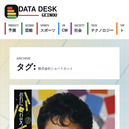
DATA DESK
GEINOU
PREDICT
GEINOU
SPORTS
CM
SOCIETY
TECH
TOPICS
予測
芸能
スポーツ
CM
社会
テクノロジー
トピ
ARCHIVE
タグ:
株式会社ショートカット