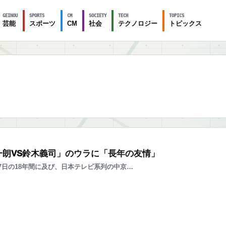
GEINOU
SPORTS
CM
SOCIETY
TECH
TOPICS
芸能
スポーツ
CM
社会
テクノロジー
トピックス
一朗VS鈴木義司」のウラに「長年の友情」
月27日の18年間に及び、日本テレビ系列の中京…