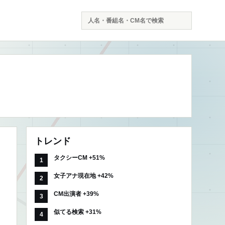
検
索
トレンド
タクシーCM +51%
女子アナ現在地 +42%
CM出演者 +39%
似てる検索 +31%