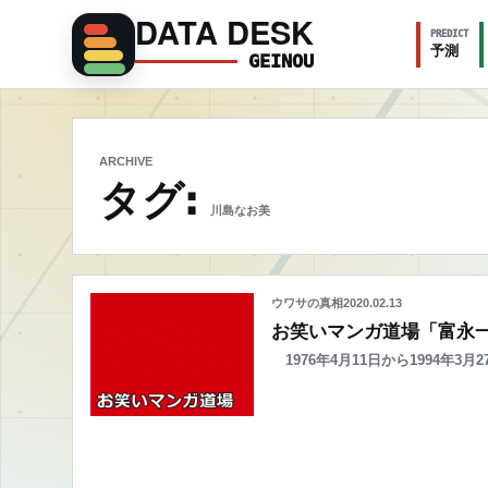
DATA DESK
PREDICT
予測
GEINOU
ARCHIVE
タグ:
川島なお美
ウワサの真相
2020.02.13
お笑いマンガ道場「富永
1976年4月11日から1994年3