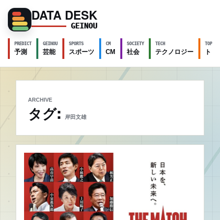
DATA DESK
GEINOU
PREDICT
GEINOU
SPORTS
CM
SOCIETY
TECH
TOPICS
予測
芸能
スポーツ
CM
社会
テクノロジー
トピ
ARCHIVE
タグ:
岸田文雄