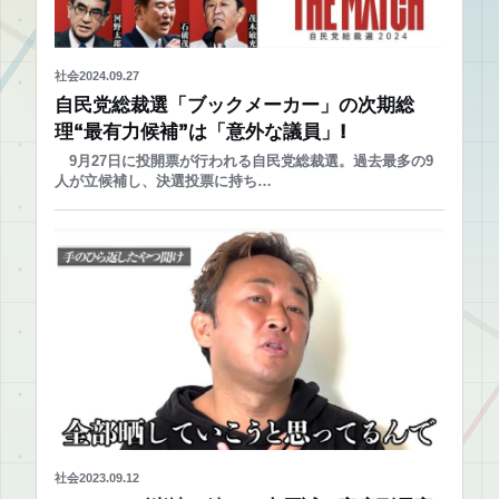
社会
2024.09.27
自民党総裁選「ブックメーカー」の次期総
理“最有力候補”は「意外な議員」!
9月27日に投開票が行われる自民党総裁選。過去最多の9
人が立候補し、決選投票に持ち…
社会
2023.09.12