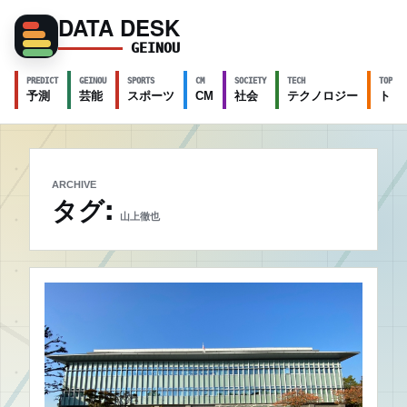
DATA DESK
GEINOU
PREDICT
GEINOU
SPORTS
CM
SOCIETY
TECH
TOPICS
予測
芸能
スポーツ
CM
社会
テクノロジー
トピ
ARCHIVE
タグ:
山上徹也