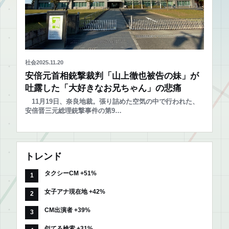
社会
2025.11.20
安倍元首相銃撃裁判「山上徹也被告の妹」が
吐露した「大好きなお兄ちゃん」の悲痛
11月19日、奈良地裁。張り詰めた空気の中で行われた、
安倍晋三元総理銃撃事件の第9…
トレンド
タクシーCM +51%
女子アナ現在地 +42%
CM出演者 +39%
似てる検索 +31%