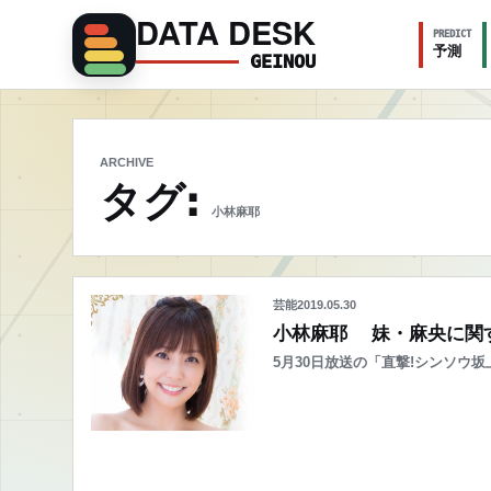
DATA DESK
PREDICT
予測
GEINOU
ARCHIVE
タグ:
小林麻耶
芸能
2019.05.30
小林麻耶 妹・麻央に関
5月30日放送の「直撃!シンソウ