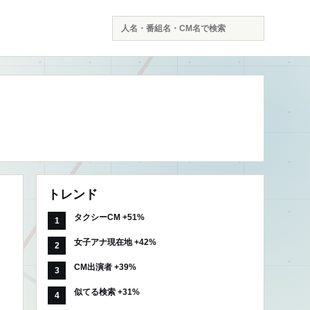
検
索
トレンド
タクシーCM +51%
女子アナ現在地 +42%
CM出演者 +39%
似てる検索 +31%