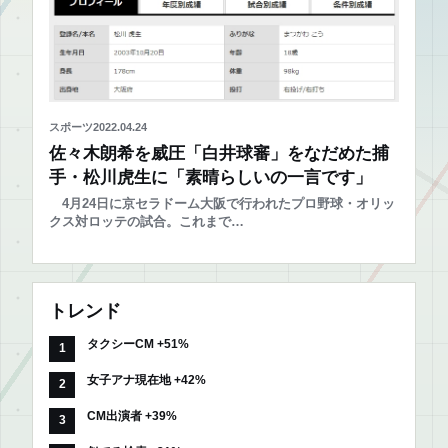
スポーツ
2022.04.24
佐々木朗希を威圧「白井球審」をなだめた捕
手・松川虎生に「素晴らしいの一言です」
4月24日に京セラドーム大阪で行われたプロ野球・オリッ
クス対ロッテの試合。これまで…
トレンド
タクシーCM +51%
女子アナ現在地 +42%
CM出演者 +39%