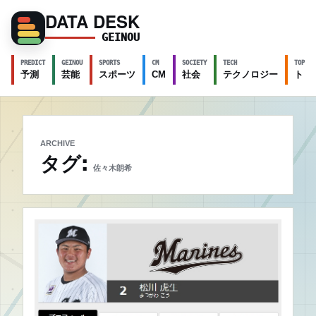
DATA DESK
GEINOU
PREDICT
GEINOU
SPORTS
CM
SOCIETY
TECH
TOPICS
予測
芸能
スポーツ
CM
社会
テクノロジー
トピ
ARCHIVE
タグ:
佐々木朗希