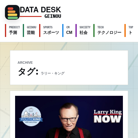
DATA DESK
GEINOU
PREDICT
GEINOU
SPORTS
CM
SOCIETY
TECH
TOPICS
予測
芸能
スポーツ
CM
社会
テクノロジー
トピ
ARCHIVE
タグ:
ラリー・キング