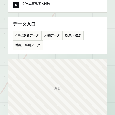
ゲーム実況者 +24%
データ入口
CM出演者データ
人物データ
投票・選ぶ
番組・局別データ
AD