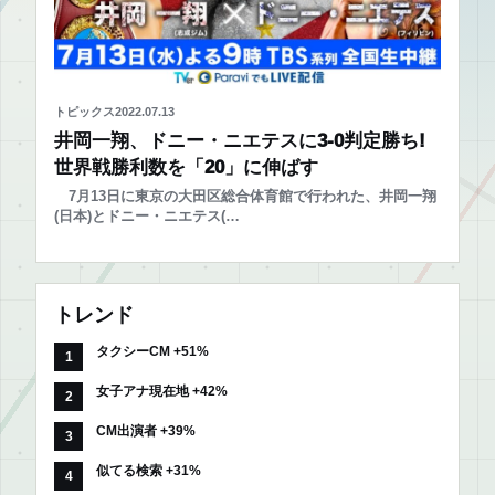
トピックス
2022.07.13
井岡一翔、ドニー・ニエテスに3-0判定勝ち!
世界戦勝利数を「20」に伸ばす
7月13日に東京の大田区総合体育館で行われた、井岡一翔
(日本)とドニー・ニエテス(…
トレンド
タクシーCM +51%
女子アナ現在地 +42%
CM出演者 +39%
似てる検索 +31%