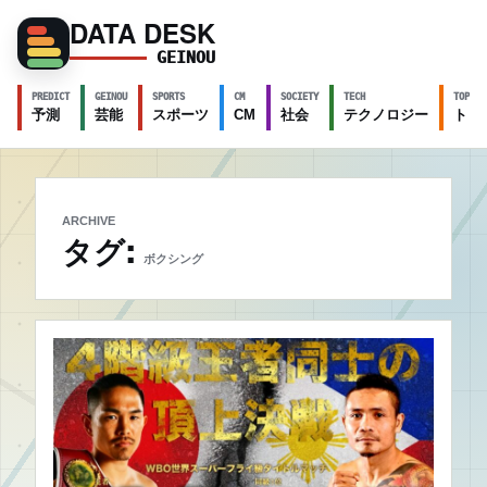
DATA DESK
GEINOU
PREDICT
GEINOU
SPORTS
CM
SOCIETY
TECH
TOPICS
予測
芸能
スポーツ
CM
社会
テクノロジー
トピ
ARCHIVE
タグ:
ボクシング