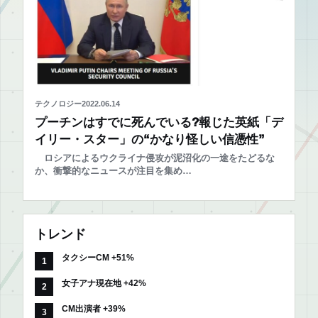
テクノロジー
2022.06.14
プーチンはすでに死んでいる?報じた英紙「デ
イリー・スター」の“かなり怪しい信憑性”
ロシアによるウクライナ侵攻が泥沼化の一途をたどるな
か、衝撃的なニュースが注目を集め…
トレンド
タクシーCM +51%
女子アナ現在地 +42%
CM出演者 +39%