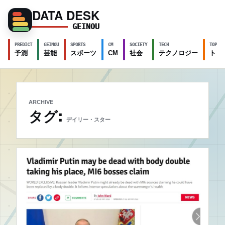
DATA DESK
GEINOU
PREDICT
GEINOU
SPORTS
CM
SOCIETY
TECH
TOPICS
予測
芸能
スポーツ
CM
社会
テクノロジー
トピ
ARCHIVE
タグ:
デイリー・スター